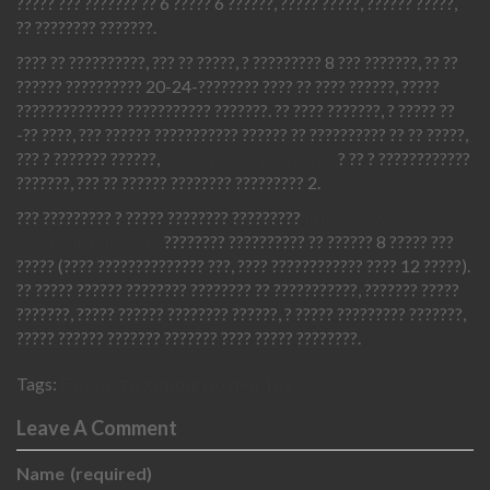
????? ??? ??????? ?? 6 ????? 6 ??????, ????? ?????, ?????? ?????,
?? ???????? ???????.
???? ?? ??????????, ??? ?? ?????, ? ????????? 8 ??? ???????, ?? ??
?????? ?????????? 20-24-???????? ???? ?? ???? ??????, ?????
?????????????? ??????????? ???????. ?? ???? ???????, ? ????? ??
-?? ????, ??? ?????? ??????????? ?????? ?? ?????????? ?? ?? ?????,
??? ? ??????? ??????,
knowmoreorphans. net
? ?? ? ????????????
???????, ??? ?? ?????? ???????? ????????? 2.
??? ????????? ? ????? ???????? ?????????
https://www.
joinbeanstalk.com/
???????? ?????????? ?? ?????? 8 ????? ???
????? (???? ?????????????? ???, ???? ???????????? ???? 12 ?????).
?? ????? ?????? ???????? ???????? ?? ???????????, ??????? ?????
???????, ????? ?????? ???????? ??????, ? ????? ????????? ???????,
????? ?????? ??????? ??????? ???? ????? ????????.
Tags:
Выбрать хорошую люстру
Leave A Comment
Name
(required)