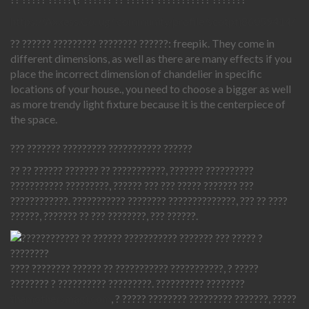
https://Axxess.Co. ug/ community/profile/scotpfj86059414/
?? ?????? ????????? ???????? ??????: freepik. They come in
different dimensions, as well as there are many effects if you
place the incorrect dimension of chandelier in specific
locations of your house., you need to choose a bigger as well
as more trendy light fixture because it is the centerpiece of
the space.
??? ??????? ????????? ??????????? ??????
?? ?? ?????? ??????? ?? ???????????, ??????? ??????????
??????????? ?????????, ?????? ??? ??? ????? ??????? ???
????????????. ??????????? ???????? ??????????????, ??? ?? ????
??????, ??????? ?? ??? ????????, ??? ??????.
???? ???????? ?????? ?? ??????????? ???????????, ? ?????
???????? ? ?????????? ?????????. ?????????? ????????
themothersmagi.com
, ? ????? ???????? ????????? ???????, ?????