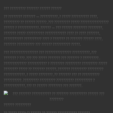
??? ????????? ??????? ?????? ??????
?? ???????? ??????? — ??????????, ? ????? ?????????? ????,
????????? ?? ?????? ??????, ??? ????????? ????? ????????????????
?????? ? ????????????. ?????? — ??? ?????? ???????? ????????,
??????? ????? ?????????? ???????????? ???? ?? ???? ???????,
??????????? ?????????? ???? ? ??????? ?? ??????? ?????? ????,
??????? ?????????? ??? ?????? ?????????? ?????.
??? ???????????????? ??? ??????????????? ??????????, ???
??????? ? ???, ??? ??? ????? ??????? ??? ??????? ? ?????????.
????????????? ??????????? ? ???????? ????????? ????????? ?????
???????? ????? ?? ??????? ??????, ??????? ????????? ?????????
????????????, ? ????? ????????, ?? ??????? ??? ?? ??????????
??????????. ????????? ????????? ?????????? ?????????? ?
????????????, ??? ?? ?????? ???????? ??? ???????.
?????? ?????????
?? ????? ????! (? ?????? ?? ?????? ??????????? ???????