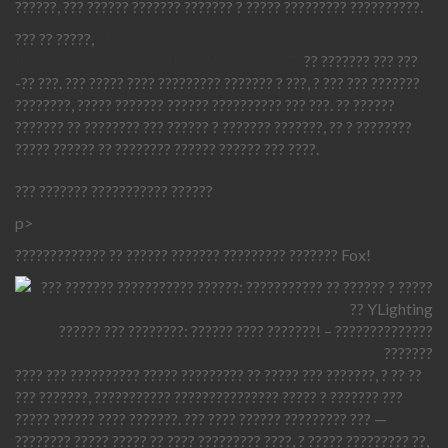
??????, ??? ?????? ??????? ??????? ? ????? ????????? ??????????.
??? ?? ?????,
https://Klasshub.
lk/community/profile/ella08W91937847/
?? ??????? ??? ???
-?? ???. ??? ????? ???? ????????? ??????? ? ???, ? ??? ??? ???????
????????, ????? ??????? ?????? ?????????? ??? ???. ?? ??????
??????? ?? ???????? ??? ?????? ? ??????? ???????, ?? ? ????????
????? ?????? ?? ???????? ?????? ?????? ??? ????.
??? ??????? ??????????? ??????
p>
????????????? ?? ?????? ??????? ????????? ??????? Fox!
?????? ??? ????????: ?????? ???? ???????! – ??????????????
???????
???? ??? ?????????? ????? ????????? ?? ????? ??? ???????, ? ?? ??
??? ???????, ??????????? ??????????????? ????? ? ??????? ???
????? ?????? ???? ???????. ??? ???? ?????? ????????? ??? —
???????? ????? ????? ?? ???? ????????? ????, ? ????? ????????? ??,