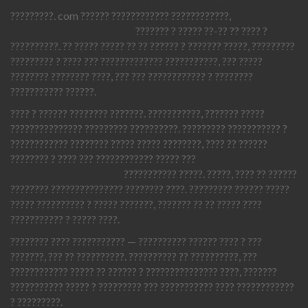
http://storiesbycalex.com/community/Profile/gradyatwell3013
?????????. com ?????? ???????????? ????????????,
australianshooters.com.au
??????? ? ????? ??-?? ?? ???? ?
??????????. ?? ????? ????? ?? ?? ?????? ? ??????? ?????, ?????????
????????? ? ???? ??? ????????????? ???????????, ??? ?????
???????? ???????? ????, ??? ??? ???????????? ? ????????
??????????? ??????.
???? ? ?????? ???????? ???????. ???????????, ??????? ?????
??????????????? ????????? ??????????. ????????? ??????????? ?
???????????? ???????? ????? ????? ????????, ???? ?? ??????
???????? ? ???? ??? ???????????? ????? ???
leanmusclestallion.Com
??????????? ?????. ?????, ???? ?? ??????
???????? ??????????????? ???????? ????. ????????? ?????? ?????
????? ?????????? ? ????? ???????, ??????? ?? ?? ????? ????
??????????? ? ????? ????.
???????? ???? ??????????? — ?????????? ?????? ???? ? ???
???????, ??? ?? ??????????. ?????????? ?? ??????????, ???
???????????? ????? ?? ?????? ? ??????????????? ????, ???????
??????????? ????? ? ????????? ??? ??????????? ???? ????????????
? ?????????.