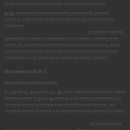
????? ???????? ??????????????? ?????? ?????? ? ??????.
A 30- ????????? ????????? ????????, ??????????, ???????
????????. ? ????????? ????? ? ??? ???? ??????, ? ????? ??????
??????????,
https://kinsectaforum2.influencer-agentur.
de/Community/profile/candicenadeau29/
?? ???????? ???????
???????????? ??????? ??????????? (? ?? ?????? ? ??????? ?????
??????, ?? ??????????? ?????? ????? ??????? ?????? ????). ?????
??????? ???????????? ????????? ??????, ???????????? ???????
??????????? ? ???, ????? ????? ?????? ??????? (? ?????) ?
Https://Www.Earnmoneyke.Com/Forum/Profile/Jennylesage3
also numerous it by 2.
??? ??????? ????????? ??????
5 = 25 ?????; 10 ????? ? 3 = 30 ?????. ???????????? ? ?????, ?????
???????? ????? ?? 25 ?? 30 ??????). ? ??? ???? ????????????, ???
?????? ?? ?????? ????????? ? ??????? ????? ???? ???????. ???
???????? ??????, ?? ??????? ?? ???????????? ?????????? ??? ?????,
https://bestearlyyears.
com/community/profile/gregoryv0053535
?? ?????????????