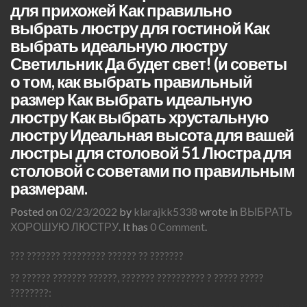
для прихожей Как правильно
выбрать люстру для гостиной Как
выбрать идеальную люстру
Светильник Да будет свет! (и советы
о том, как выбрать правильный
размер Как выбрать идеальную
люстру Как выбрать хрустальную
люстру Идеальная высота для вашей
люстры для столовой 51 Люстра для
столовой с советами по правильным
размерам.
Posted on
02/23/2022
by
klarajkk5338
wrote in
ВЫБРАТЬ
ХОРОШУЮ ЛЮСТРУ
.
It has
0 Comment
.
??? ??????? ????????? ?????? ?? ???????
?? ?????? ??????? ??????, ??????? ?????????? ? ????? ?????
????????: