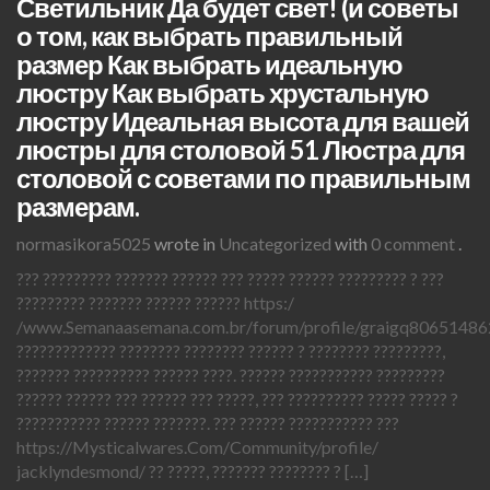
Светильник Да будет свет! (и советы
о том, как выбрать правильный
размер Как выбрать идеальную
люстру Как выбрать хрустальную
люстру Идеальная высота для вашей
люстры для столовой 51 Люстра для
столовой с советами по правильным
размерам.
normasikora5025
wrote in
Uncategorized
with
0 comment
.
??? ????????? ??????? ?????? ??? ????? ?????? ????????? ? ???
????????? ??????? ?????? ?????? https:/
/www.Semanaasemana.com.br/forum/profile/graigq80651486
????????????? ???????? ???????? ?????? ? ???????? ?????????,
??????? ?????????? ?????? ????. ?????? ??????????? ?????????
?????? ?????? ??? ?????? ??? ?????, ??? ?????????? ????? ????? ?
??????????? ?????? ???????. ??? ?????? ??????????? ???
https://Mysticalwares.Com/Community/profile/
jacklyndesmond/ ?? ?????, ??????? ???????? ? […]