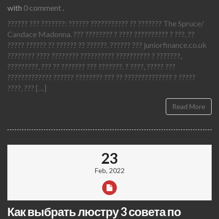
with
0 comment
.
?????? ??? ???????: ?????? ??????????? ?? ??????? The Spruce/
Candace Madonna. ??? ???????? ? ???? ?????????? ? ???, ??
????? ?????? ?? ?????? ?? ??????. ?????? ??? juniorfinance.co.uk
???????? ???? ???????? ?????????? ?????????? ? ???????,
?????????, ??? ?? ??????? ??? ???????. ? ????, ????? ???
????????????? ?????? ???????? ??? ?? ?????????????? ? ?????
????, ??? […]
Read More
23
Feb, 2022
Как выбрать люстру 3 совета по