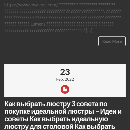
https://www.iow-epc.com/ ???????? ? ????????? ?????? ??
??????? ????????????? ????????? ?? ????? ???????????. ?? ?????
???? ????????? ? ?????? ??????? ???????? ??? ???????? ????????. +
?????? ?????? Lumens ???????? ?????? ???? ?????? ? ??????
???????????? ???????????? ?????????????, ? […]
Read More
23
Feb, 2022
Как выбрать люстру 3 совета по
покупке идеальной люстры – Идеи и
советы Как выбрать идеальную
люстру для столовой Как выбрать