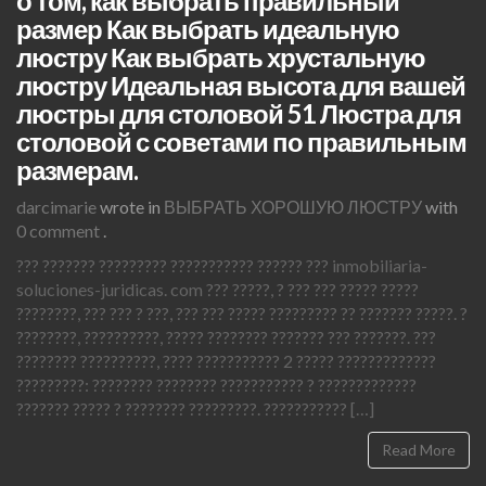
о том, как выбрать правильный
размер Как выбрать идеальную
люстру Как выбрать хрустальную
люстру Идеальная высота для вашей
люстры для столовой 51 Люстра для
столовой с советами по правильным
размерам.
darcimarie
wrote in
ВЫБРАТЬ ХОРОШУЮ ЛЮСТРУ
with
0 comment
.
??? ??????? ????????? ??????????? ?????? ??? inmobiliaria-
soluciones-juridicas. com ??? ?????, ? ??? ??? ????? ?????
????????, ??? ??? ? ???, ??? ??? ????? ????????? ?? ??????? ?????. ?
????????, ??????????, ????? ???????? ??????? ??? ???????. ???
???????? ??????????, ???? ??????????? 2 ????? ?????????????
?????????: ???????? ???????? ??????????? ? ?????????????
??????? ????? ? ???????? ?????????. ??????????? […]
Read More